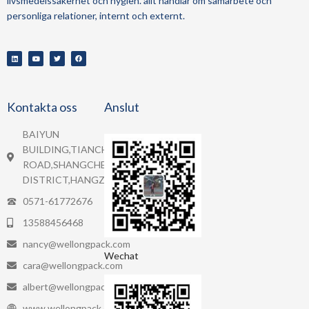
livsmedelssäkerhet och hygien.
allt handlar om samarbete och
personliga relationer, internt och externt.
Kontakta oss
Anslut
BAIYUN
BUILDING,TIANCHENG
ROAD,SHANGCHEN
DISTRICT,HANGZHOU.
0571-61772676
13588456468
nancy@wellongpack.com
Wechat
cara@wellongpack.com
albert@wellongpack.com
www.wellongpack.com