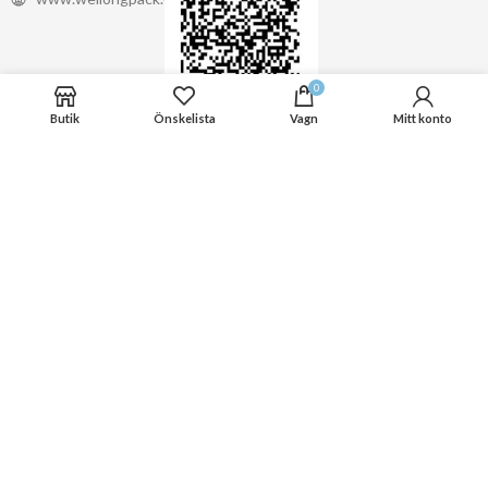
0
Butik
Önskelista
Vagn
Mitt konto
Linkedin
Whatsapp
Tillverkad med ❤ av Elementor