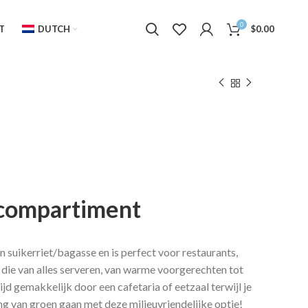
0
T
DUTCH
$
0.00
compartiment
n suikerriet/bagasse en is perfect voor restaurants,
die van alles serveren, van warme voorgerechten tot
jd gemakkelijk door een cafetaria of eetzaal terwijl je
ing van groen gaan met deze milieuvriendelijke optie!